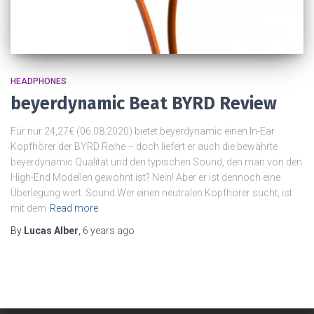
HEADPHONES
beyerdynamic Beat BYRD Review
Für nur 24,27€ (06.08.2020) bietet beyerdynamic einen In-Ear
Kopfhörer der BYRD Reihe – doch liefert er auch die bewährte
beyerdynamic Qualität und den typischen Sound, den man von den
High-End Modellen gewohnt ist? Nein! Aber er ist dennoch eine
Überlegung wert. Sound Wer einen neutralen Kopfhörer sucht, ist
mit dem
Read more
By
Lucas Alber
,
6 years
ago