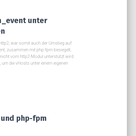
_event unter
en
ttp2, war somit auch der Umstieg auf
t, zusammen mit php-fpm besiegelt,
icht vom http2-Modul unterstützt wird.
, um die vHosts unter einem eigenen
 und php-fpm