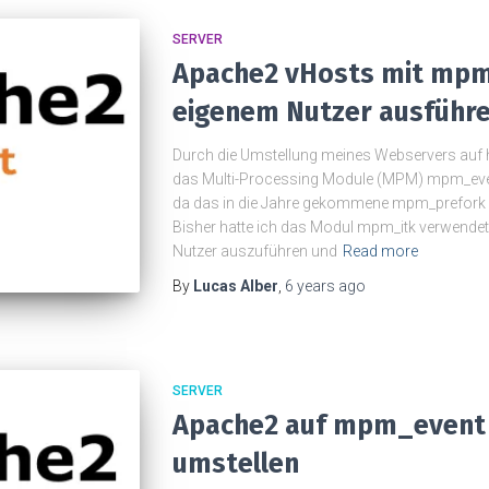
SERVER
Apache2 vHosts mit mpm
eigenem Nutzer ausführ
Durch die Umstellung meines Webservers auf h
das Multi-Processing Module (MPM) mpm_even
da das in die Jahre gekommene mpm_prefork n
Bisher hatte ich das Modul mpm_itk verwendet
Nutzer auszuführen und
Read more
By
Lucas Alber
,
6 years
ago
SERVER
Apache2 auf mpm_event
umstellen