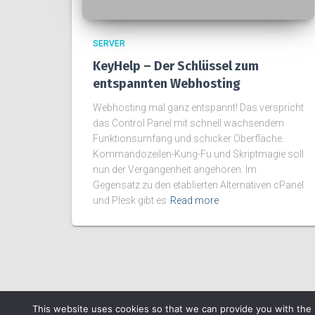
SERVER
KeyHelp – Der Schlüssel zum
entspannten Webhosting
Webhosting mal ganz entspannt! Das verspricht
das Control Panel mit schnell wachsendem
Funktionsumfang und schicker Oberfläche.
Kommandozeilen-Kung-Fu und Skriptmagie soll
nun der Vergangenheit angehören. Im
Gegensatz zu den etablierten Alternativen cPanel
und Plesk gibt es
Read more
This website uses cookies so that we can provide you with the