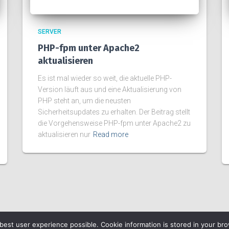
SERVER
PHP-fpm unter Apache2
aktualisieren
Es ist mal wieder so weit, die aktuelle PHP-
Version läuft aus und eine Aktualisierung von
PHP steht an, um die neusten
Sicherheitsupdates zu erhalten. Der Beitrag stellt
die Vorgehensweise PHP-fpm unter Apache2 zu
aktualisieren nur
Read more
 best user experience possible. Cookie information is stored in your b