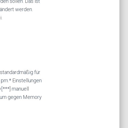
en sollen. Das ist
ändert werden.
.
t standardmäßig für
 pm.* Einstellungen
[***] manuell
, um gegen Memory