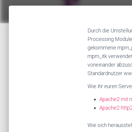
Durch die Umstellu
Processing Module
gekommene mpm_pref
mpm_itk verwendet,
voneinander abzus
Standardnutzer www
Wie ihr euren Serve
Apache2 mit 
Apache2 http2
Wie sich herausste