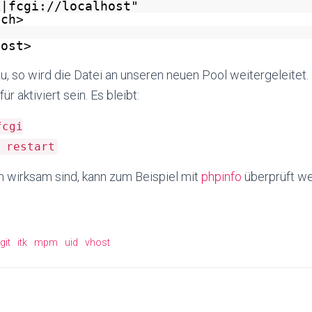
k|
fcgi://localhost
"
tch>
Host>
e zu, so wird die Datei an unseren neuen Pool weitergeleitet
r aktiviert sein. Es bleibt:
fcgi
 restart
n wirksam sind, kann zum Beispiel mit
phpinfo
überprüft w
git
itk
mpm
uid
vhost