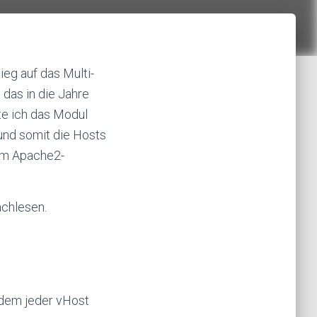
eg auf das Multi-
as in die Jahre
te ich das Modul
und somit die Hosts
em Apache2-
achlesen.
ndem jeder vHost