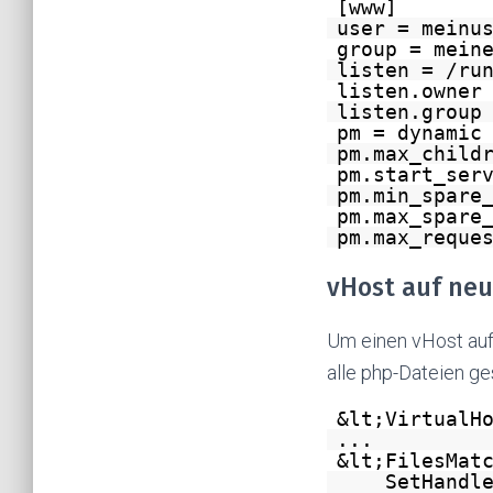
[www]
user = meinu
group = mein
listen = /ru
listen.owner
listen.group
pm = dynamic
pm.max_child
pm.start_ser
pm.min_spare
pm.max_spare
pm.max_reque
vHost auf ne
Um einen vHost auf 
alle php-Dateien ge
&lt;VirtualH
...
&lt;FilesMat
SetHandl