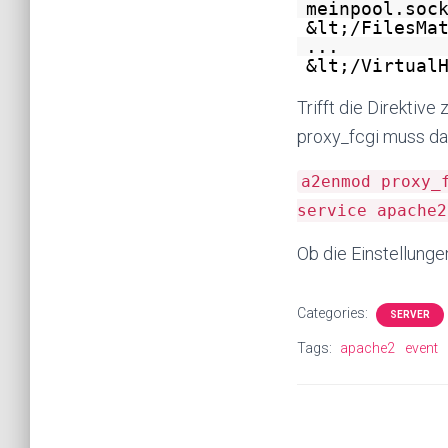
meinpool.soc
&lt;/FilesMa
...
&lt;/Virtual
Trifft die Direktiv
proxy_fcgi muss dafü
a2enmod proxy_
service apache2
Ob die Einstellunge
Categories:
SERVER
Tags:
apache2
event