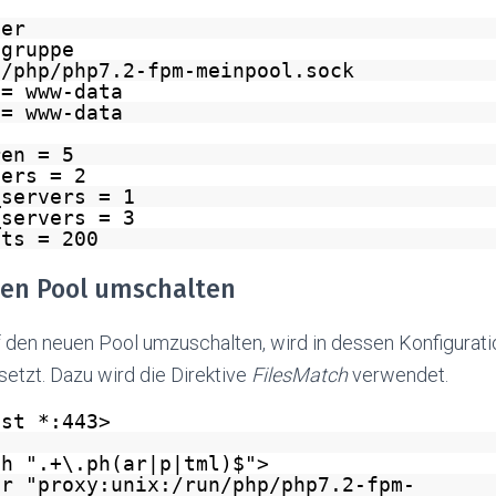
ser
egruppe
n/php/php7.2-fpm-meinpool.sock
 = www-data
 = www-data
ren = 5
vers = 2
_servers = 1
_servers = 3
sts = 200
uen Pool umschalten
den neuen Pool umzuschalten, wird in dessen Konfiguratio
setzt. Dazu wird die Direktive
FilesMatch
verwendet.
ost *:443>
ch ".+\.ph(ar|p|tml)$">
er "proxy:unix:/run/php/php7.2-fpm-