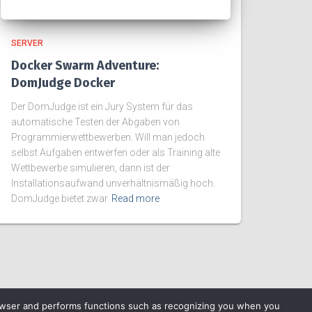
SERVER
Docker Swarm Adventure:
DomJudge Docker
Der DomJudge ist ein Jury System für das
automatische Testen der Abgaben von
Programmierwettbewerben. Will man jedoch
selbst Aufgaben entwerfen oder als Training alte
Wettbewerbe simulieren, dann ist der
Installationsaufwand unverhältnismäßig hoch.
DomJudge bietet zwar
Read more
rowser and performs functions such as recognizing you when you