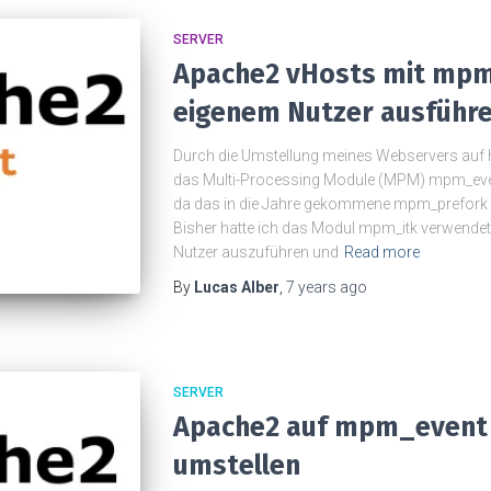
SERVER
Apache2 vHosts mit mpm
eigenem Nutzer ausführ
Durch die Umstellung meines Webservers auf h
das Multi-Processing Module (MPM) mpm_even
da das in die Jahre gekommene mpm_prefork n
Bisher hatte ich das Modul mpm_itk verwendet
Nutzer auszuführen und
Read more
By
Lucas Alber
,
7 years
ago
SERVER
Apache2 auf mpm_event
umstellen