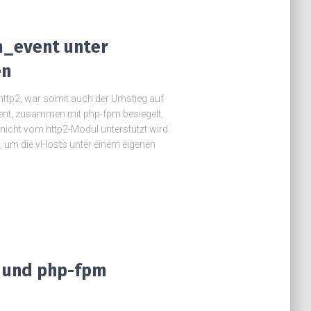
_event unter
en
ttp2, war somit auch der Umstieg auf
t, zusammen mit php-fpm besiegelt,
icht vom http2-Modul unterstützt wird.
, um die vHosts unter einem eigenen
 und php-fpm