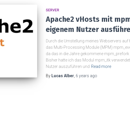
SERVER
Apache2 vHosts mit mpm
eigenem Nutzer ausführ
Durch die Umstellung meines Webservers auf h
das Multi-Processing Module (MPM) mpm_even
da das in die Jahre gekommene mpm_prefork n
Bisher hatte ich das Modul mpm_itk verwendet
Nutzer auszuführen und
Read more
By
Lucas Alber
,
6 years
ago