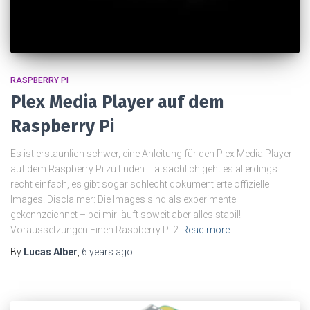
RASPBERRY PI
Plex Media Player auf dem
Raspberry Pi
Es ist erstaunlich schwer, eine Anleitung für den Plex Media Player
auf dem Raspberry Pi zu finden. Tatsächlich geht es allerdings
recht einfach, es gibt sogar schlecht dokumentierte offizielle
Images. Disclaimer: Die Images sind als experimentell
gekennzeichnet – bei mir läuft soweit aber alles stabil!
Voraussetzungen Einen Raspberry Pi 2
Read more
By
Lucas Alber
,
6 years
ago