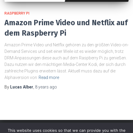
RASPBERRY PI
Amazon Prime Video und Netflix auf
dem Raspberry Pi
Amazon Prime Video und Netflix gehören zu den größten Video-on-
Demand Services und seit einer Weile ist es wieder möglich, trotz
DRM-Anpassungen diese auch auf dem Raspberry Pi zu genießen.
Dazu nutzen wir den mächtigen Media-Center Kodi, der sich durch
zahlreiche Plugins erweitern lässt. Aktuell muss dazu auf die
Alphaversion von
Read more
By
Lucas Alber
,
8 years
ago
This website uses cookies so that we can provide you with the