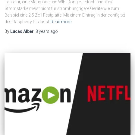
Tastatur, eine Maus oder ein WIFI-Dongle, jedoch reicht die
Stromstärke meist nicht für stromhungrigere Geräte wie zum
Beispiel eine 2,5 Zoll Festplatte. Mit einem Eintrag in der config.txt
des Raspberry Pis lässt
Read more
By
Lucas Alber
,
8 years
ago